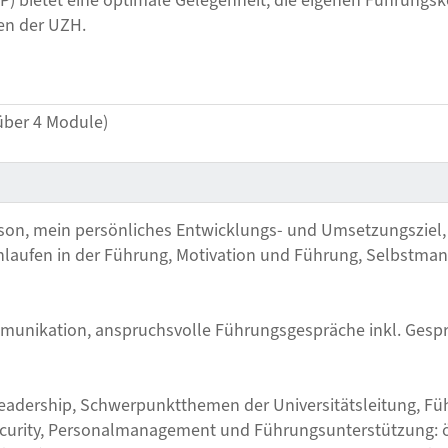
 bietet eine optimale Gelegenheit, die eigenen Führungs
en der UZH.
 über 4 Module)
son, mein persönliches Entwicklungs- und Umsetzungsziel,
aufen in der Führung, Motivation und Führung, Selbstmanag
nikation, anspruchsvolle Führungsgespräche inkl. Gespr
adership, Schwerpunktthemen der Universitätsleitung, Füh
curity, Personalmanagement und Führungsunterstützung: ö