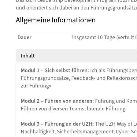
Das UZH Leadership Development Program (UZH LDP)
und orientiert sich dabei an den Führungsgrundsätz
Allgemeine Informationen
Dauer
insgesamt 10 Tage (verteilt
Inhalt
Modul 1
–
Sich selbst führen:
Ich als Führungsper
Führungsgrundsätze, Feedback- und Reflexionsschl
zur Führung»
Modul 2
–
Führen von anderen:
Führung und Kommu
Führen von diversen Teams, laterale Führung
Modul 3
–
Führung an der UZH:
The UZH Way of Le
Nachhaltigkeit, Sicherheitsmanagement, Cyber-Se